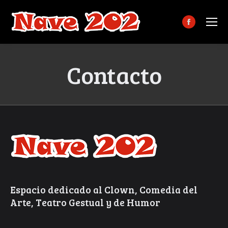
Facebook
page
opens
Contacto
in
new
window
Espacio dedicado al Clown, Comedia del
Arte, Teatro Gestual y de Humor